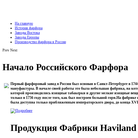
На главную
История фарфора
Заводы Востока
Заводы Европы
Производство фарфора в России
Prev
Next
Начало Российского Фарфора
Первый фарфоровый завод в России был основан в Санкт-Петербурге в 174
мануфактуры. В начале своей работы это была небольшая фабрика, на кот
которой производились изящные табакерки и другие мелкие изящные вещи
только в 1756 году после того, как был построен большой горн.На фабрике
была доступна только приближенным императорского двора, до конца ХVII
Продукция Фабрики Haviland