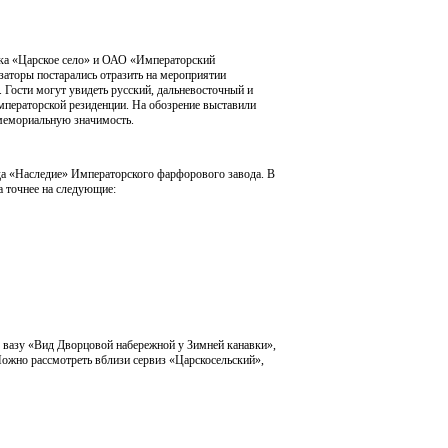
ника «Царское село» и ОАО «Императорский
заторы постарались отразить на мероприятии
. Гости могут увидеть русский, дальневосточный и
мператорской резиденции. На обозрение выставили
 мемориальную значимость.
да «Наследие» Императорского фарфорового завода. В
а точнее на следующие:
, вазу «Вид Дворцовой набережной у Зимней канавки»,
ожно рассмотреть вблизи сервиз «Царскосельский»,