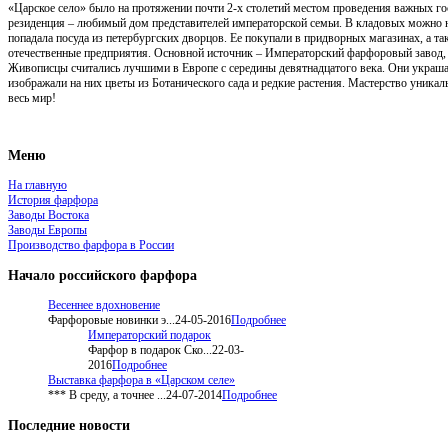
«Царское село» было на протяжении почти 2-х столетий местом проведения важных го
резиденция – любимый дом представителей императорской семьи. В кладовых можно 
попадала посуда из петербургских дворцов. Ее покупали в придворных магазинах, а 
отечественные предприятия. Основной источник – Императорский фарфоровый завод,
Живописцы считались лучшими в Европе с середины девятнадцатого века. Они украш
изображали на них цветы из Ботанического сада и редкие растения. Мастерство уникаль
весь мир!
Меню
На главную
История фарфора
Заводы Востока
Заводы Европы
Производство фарфора в России
Начало
российского фарфора
Весеннее вдохновение
Фарфоровые новинки э...
24-05-2016
Подробнее
Императорский подарок
Фарфор в подарок Ско...
22-03-
2016
Подробнее
Выставка фарфора в «Царском селе»
*** В среду, а точнее ...
24-07-2014
Подробнее
Последние
новости