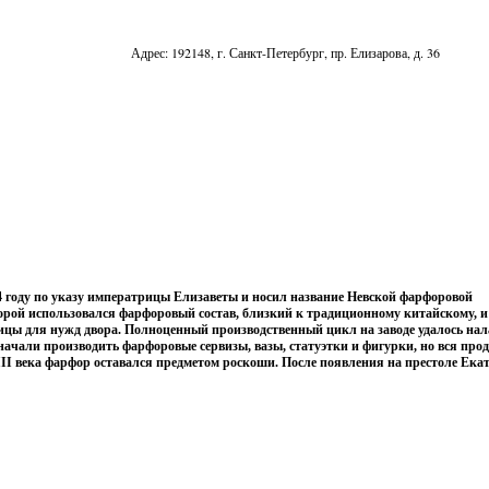
Адрес: 192148, г. Санкт-Петербург, пр. Елизарова, д. 36
4 году по указу императрицы Елизаветы и носил название Невской фарфоровой
орой использовался фарфоровый состав, близкий к традиционному китайскому, и
цы для нужд двора. Полноценный производственный цикл на заводе удалось нал
 начали производить фарфоровые сервизы, вазы, статуэтки и фигурки, но вся про
I века фарфор оставался предметом роскоши. После появления на престоле Ека