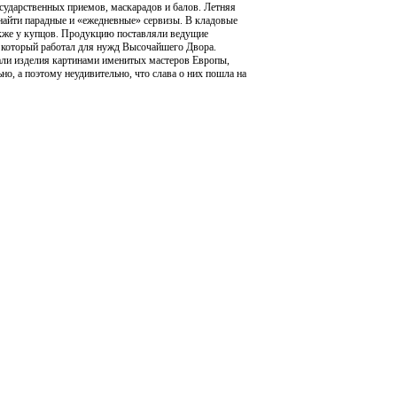
сударственных приемов, маскарадов и балов. Летняя
найти парадные и «ежедневные» сервизы. В кладовые
также у купцов. Продукцию поставляли ведущие
 который работал для нужд Высочайшего Двора.
али изделия картинами именитых мастеров Европы,
но, а поэтому неудивительно, что слава о них пошла на