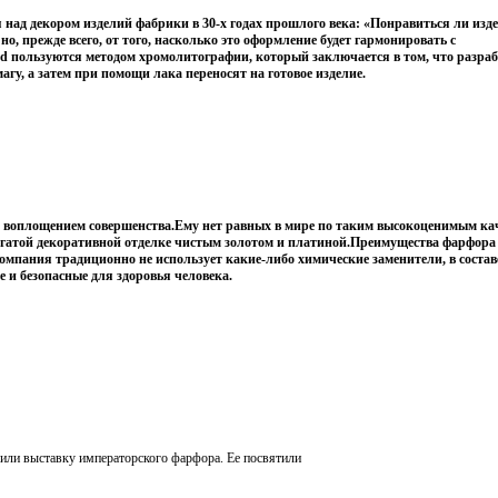
над декором изделий фабрики в 30-х годах прошлого века: «Понравиться ли изд
но, прежде всего, от того, насколько это оформление будет гармонировать с
nd пользуются методом хромолитографии, который заключается в том, что разр
у, а затем при помощи лака переносят на готовое изделие.
ся воплощением совершенства.Ему нет равных в мире по таким высокоценимым ка
огатой декоративной отделке чистым золотом и платиной.Преимущества фарфора 
омпания традиционно не использует какие-либо химические заменители, в составе
и безопасные для здоровья человека.
роили выставку императорского фарфора. Ее посвятили