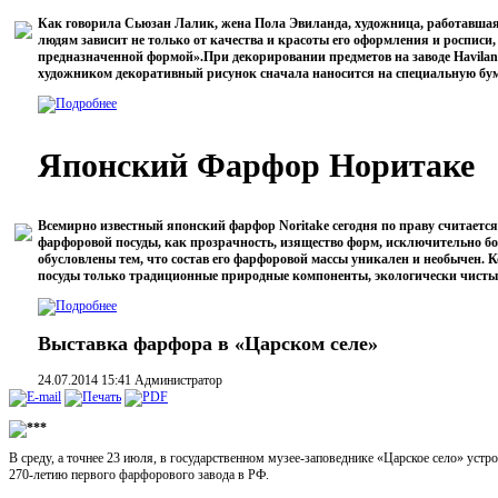
Как говорила Сьюзан Лалик, жена Пола Эвиланда, художница, работавшая 
людям зависит не только от качества и красоты его оформления и росписи, 
предназначенной формой».
При декорировании предметов на заводе Havila
художником декоративный рисунок сначала наносится на специальную бумаг
Японский Фарфор Норитаке
Всемирно известный японский фарфор Noritake сегодня по праву считает
фарфоровой посуды, как прозрачность, изящество форм, исключительно б
обусловлены тем, что состав его фарфоровой массы уникален и необычен. К
посуды только традиционные природные компоненты, экологически чистые 
Выставка фарфора в «Царском селе»
24.07.2014 15:41
Администратор
***
В среду, а точнее 23 июля, в государственном музее-заповеднике «Царское село» уст
270-летию первого фарфорового завода в РФ.