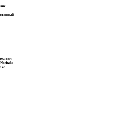
елие
аботанный
чествам
Noritake
 её