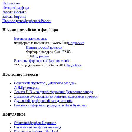
На главную
История фарфора
Заводы Востока
Заводы Европы
Производство фарфора в России
Начало
российского фарфора
Весеннее вдохновение
Фарфоровые новинки э...
24-05-2016
Подробнее
Императорский подарок
Фарфор в подарок Ско...
22-03-
2016
Подробнее
Выставка фарфора в «Царском селе»
*** В среду, а точнее ...
24-07-2014
Подробнее
Последние
новости
Советский скульптор Дулевского завода –
А.Д.Бржезицкая
Леонов П.В. – ведущий художник Дулевского завода
Дулевские художники и скульпторы советского времени
Дулевский фарфоровый завод: история
Российский фарфор: прародитель Яков Кузнецов
Популярное
Японский фарфор Норитаке
Сысертский фарфоровый завод
Продукция фабрики Haviland