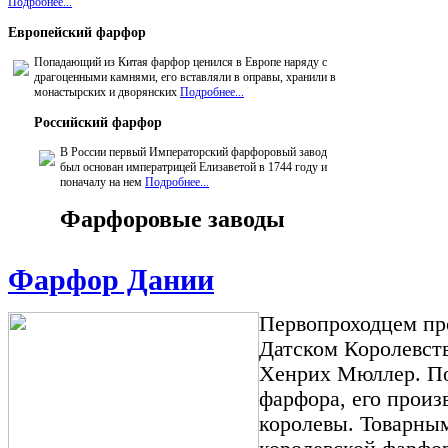
Подробнее...
Европейский
фарфор
Попадающий из Китая фарфор ценился в Европе наряду с
драгоценными камнями, его вставляли в оправы, хранили в
монастырских и дворянских
Подробнее...
Российский
фарфор
В России первый Императорский фарфоровый завод
был основан императрицей Елизаветой в 1744 году и
поначалу на нем
Подробнее...
Фарфоровые заводы
Фарфор Дании
Первопроходцем пр
Датском Королевств
Хенрих Мюллер. По
фарфора, его произ
королевы. Товарны