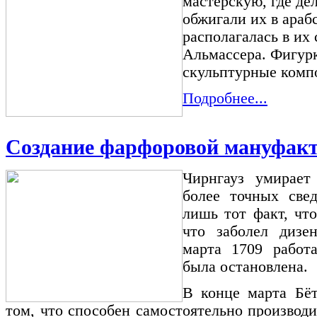
мастерскую, где де
обжигали их в араб
располагалась в их 
Альмассера. Фигур
скульптурные компо
Подробнее...
Создание фарфоровой мануфак
Чирнгауз умирает
более точных све
лишь тот факт, что
что заболел дизе
марта 1709 работ
была остановлена.
В конце марта Бё
том, что способен самостоятельно производ