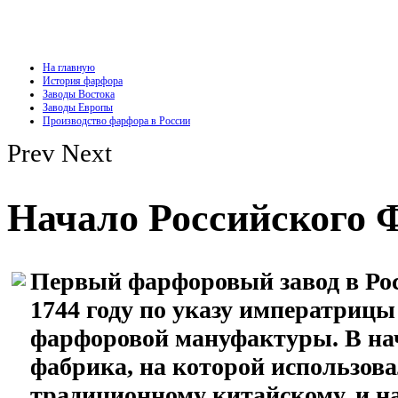
На главную
История фарфора
Заводы Востока
Заводы Европы
Производство фарфора в России
Prev
Next
Начало Российского 
Первый фарфоровый завод в Рос
1744 году по указу императрицы
фарфоровой мануфактуры. В нач
фабрика, на которой использов
традиционному китайскому, и н