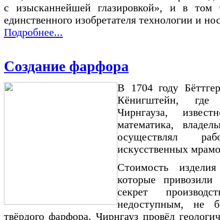
с изысканнейшей глазировкой»
, и в том 
единственного изобретателя технологии и нос
Подробнее...
Создание фарфора
В 1704 году Бёттге
Кёнигштейн, где
Чирнгауза, извест
математика, владел
осуществлял ра
искусственных мрамо
Стоимость изделия
которые привозили
секрет производ
недоступным, не б
твёрдого фарфора. Чирнгауз провёл геологи