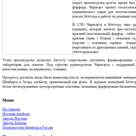
секрет производства долгое время был
фарфора. Чирнгауз провёл геологичес
керамического сырья для изготовлени
вовлек Бёттгера в работу по решению во
В 1705 Чирнгаузу и Бёттгеру таки уд
керамику, которая звенела при посту
красный (или яшмовый) фарфор
-
rothes
красная глина з Плауна с немалым со
изделия — кувшины, горшки, блюда 
вырезанную из драгоценных камней, ук
«бёттгеровским».
Успех производства позволил Августу существенно увеличить финансирование:
лаборатория для опытов. Под строгим руководством Чирнгауза с поддержко
многочисленные эксперименты с глинами.
Прогресса достигли, когда были выявлены (после экспериментов) важнейшие минера
Шенберга и Ауэра, алебастр, применяемый как флюс. В журнале испытаний Бёттгер
белые неглазурованные полупрозрачные пластины, названные фарфоровым бисквитом
Меню
На главную
История фарфора
Заводы Востока
Заводы Европы
Производство фарфора в России