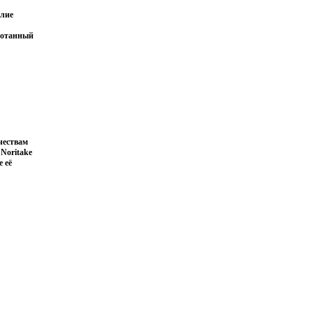
елие
аботанный
чествам
Noritake
 её