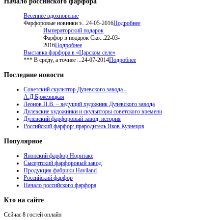
Начало
российского фарфора
Весеннее вдохновение
Фарфоровые новинки э...
24-05-2016
Подробнее
Императорский подарок
Фарфор в подарок Ско...
22-03-
2016
Подробнее
Выставка фарфора в «Царском селе»
*** В среду, а точнее ...
24-07-2014
Подробнее
Последние
новости
Советский скульптор Дулевского завода –
А.Д.Бржезицкая
Леонов П.В. – ведущий художник Дулевского завода
Дулевские художники и скульпторы советского времени
Дулевский фарфоровый завод: история
Российский фарфор: прародитель Яков Кузнецов
Популярное
Японский фарфор Норитаке
Сысертский фарфоровый завод
Продукция фабрики Haviland
Российский фарфор
Начало российского фарфора
Кто
на сайте
Сейчас 8 гостей онлайн