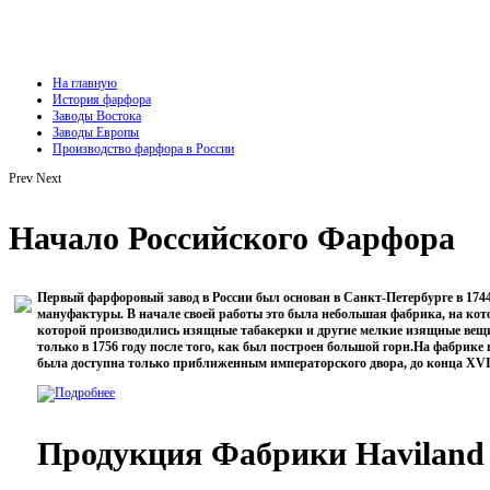
На главную
История фарфора
Заводы Востока
Заводы Европы
Производство фарфора в России
Prev
Next
Начало Российского Фарфора
Первый фарфоровый завод в России был основан в Санкт-Петербурге в 174
мануфактуры. В начале своей работы это была небольшая фабрика, на кот
которой производились изящные табакерки и другие мелкие изящные вещи
только в 1756 году после того, как был построен большой горн.На фабрике
была доступна только приближенным императорского двора, до конца ХVII
Продукция Фабрики Haviland