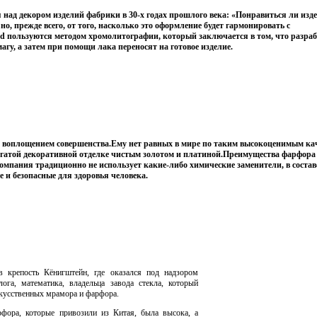
над декором изделий фабрики в 30-х годах прошлого века: «Понравиться ли изд
но, прежде всего, от того, насколько это оформление будет гармонировать с
nd пользуются методом хромолитографии, который заключается в том, что разр
у, а затем при помощи лака переносят на готовое изделие.
ся воплощением совершенства.Ему нет равных в мире по таким высокоценимым ка
огатой декоративной отделке чистым золотом и платиной.Преимущества фарфора 
омпания традиционно не использует какие-либо химические заменители, в составе
и безопасные для здоровья человека.
 крепость Кёнигштейн, где оказался под надзором
лога, математика, владельца завода стекла, который
кусственных мрамора и фарфора.
рфора, которые привозили из Китая, была высока, а