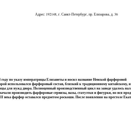
Адрес: 192148, г. Санкт-Петербург, пр. Елизарова, д. 36
4 году по указу императрицы Елизаветы и носил название Невской фарфоровой
орой использовался фарфоровый состав, близкий к традиционному китайскому, и
цы для нужд двора. Полноценный производственный цикл на заводе удалось нал
 начали производить фарфоровые сервизы, вазы, статуэтки и фигурки, но вся про
I века фарфор оставался предметом роскоши. После появления на престоле Ека