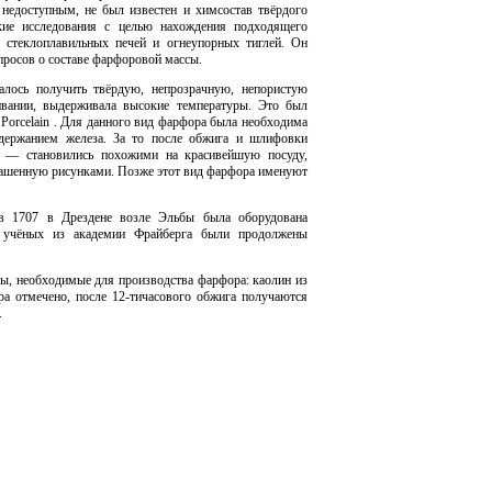
 недоступным, не был известен и химсостав твёрдого
кие исследования с целью нахождения подходящего
я стеклоплавильных печей и огнеупорных тиглей. Он
просов о составе фарфоровой массы.
алось получить твёрдую, непрозрачную, непористую
кивании, выдерживала высокие температуры. Это
был
 Porcelain
. Для данного вид фарфора была необходима
держанием железа. За то после обжига и шлифовки
— становились похожими на красивейшую посуду,
рашенную рисунками. Позже этот вид фарфора именуют
 в 1707 в Дрездене возле Эльбы была оборудована
й учёных из академии Фрайберга были продолжены
лы, необходимые для производства фарфора: каолин из
а отмечено, после 12-тичасового обжига получаются
.