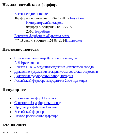
Начало
российского фарфора
Весеннее вдохновение
Фарфоровые новинки э...
24-05-2016
Подробнее
Императорский подарок
Фарфор в подарок Ско...
22-03-
2016
Подробнее
Выставка фарфора в «Царском селе»
*** В среду, а точнее ...
24-07-2014
Подробнее
Последние
новости
Советский скульптор Дулевского завода –
А.Д.Бржезицкая
Леонов П.В. – ведущий художник Дулевского завода
Дулевские художники и скульпторы советского времени
Дулевский фарфоровый завод: история
Российский фарфор: прародитель Яков Кузнецов
Популярное
Японский фарфор Норитаке
Сысертский фарфоровый завод
Продукция фабрики Haviland
Российский фарфор
Начало российского фарфора
Кто
на сайте